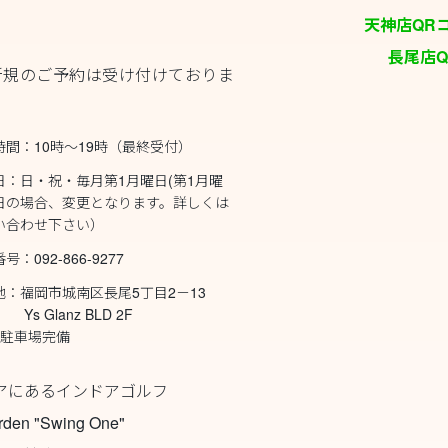
天神店QRコード
長尾店QR
新規のご予約は受け付けておりま
時間：10時～19時（最終受付）
日：日・祝・毎月第1月曜日(第1月曜
日の場合、変更となります。詳しくは
い合わせ下さい）
号：092-866-9277
地：福岡市城南区長尾5丁目2－13
Glanz BLD 2F
型駐車場完備
アにあるインドアゴルフ
rden "Swing One"