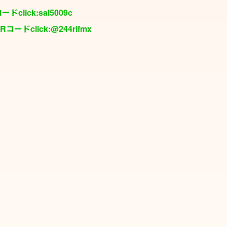
click:sal5009c
コードclick:@244rifmx