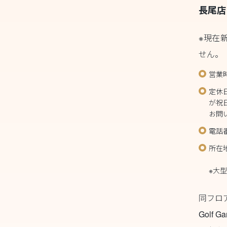
長尾店
※現在
せん。
営業
定休
が祝
お問
電話番
所在
Ys 
※大
同フロ
Golf Ga