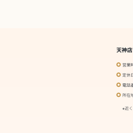
天神店
営業
定休
電話番
所在地
アロ
※近