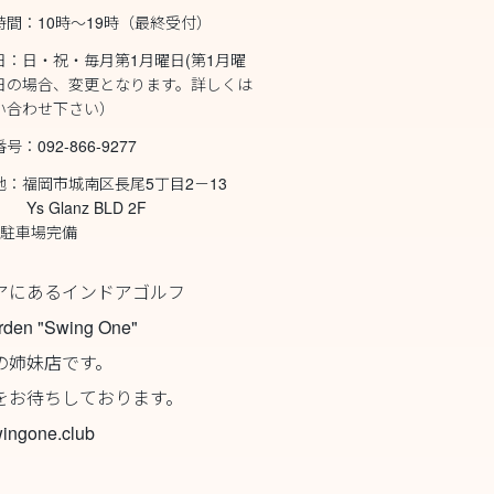
時間：10時～19時（最終受付）
日：日・祝・毎月第1月曜日(第1月曜
日の場合、変更となります。詳しくは
い合わせ下さい）
号：092-866-9277
地：福岡市城南区長尾5丁目2－13
Glanz BLD 2F
型駐車場完備
アにあるインドアゴルフ
rden "Swing One"
の姉妹店です。
をお待ちしております。
ingone.club