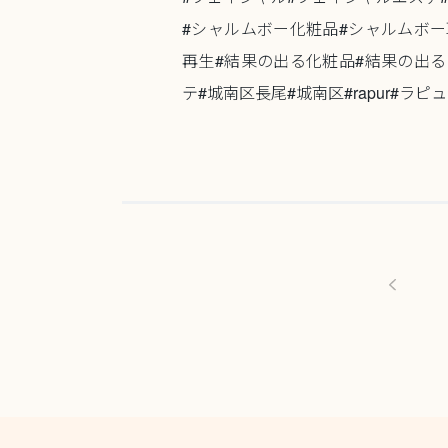
#シャルムボー化粧品#シャルムボー
再生#結果の出る化粧品#結果の出る
テ#城南区長尾#城南区#rapur#ラピ