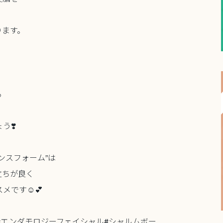
ります。
る
う❣️
ンスフォーム”は
立ちが良く
です☺️💕
#エンダモロジーフェイシャル#シャルムボー