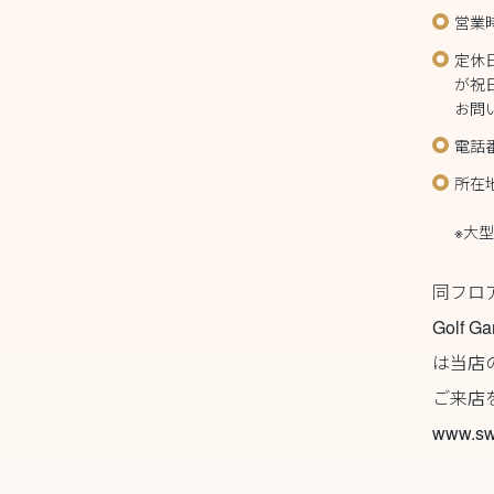
営業
定休
が祝
お問
電話番
所在
Ys 
※大
同フロ
Golf Ga
は当店
ご来店
www.sw