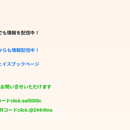
ramでも情報を配信中！
okからも情報配信中！
フェイスブックページ
らもお問い合せいただけます
click:sal5009c
コードclick:@244rifmx