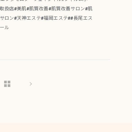
取扱店#美肌#肌質改善#肌質改善サロン#肌
サロン#天神エステ#福岡エステ##長尾エス
ュール