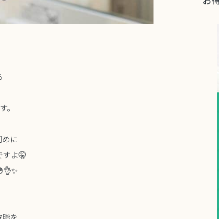
る
です。
初めに
すよ🤫
👌✨
皮脂を