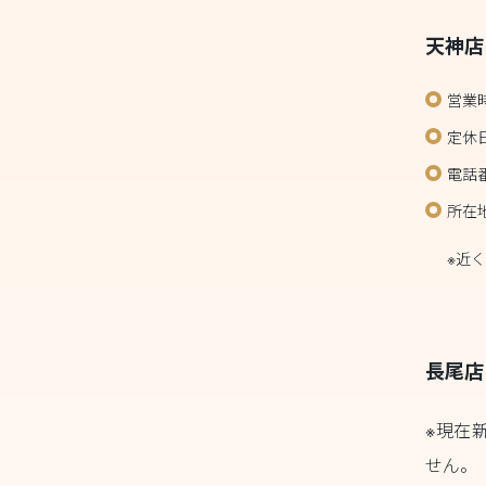
天神店
営業
定休
電話番
所在地
アロ
※近
長尾店
※現在
せん。