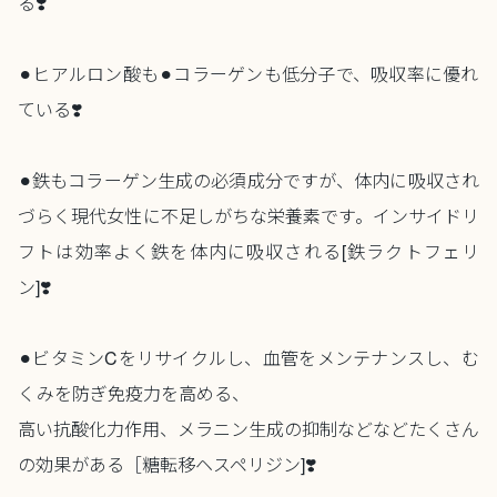
る❣️
⚫︎ヒアルロン酸も⚫︎コラーゲンも低分子で、吸収率に優れ
ている❣️
⚫︎鉄もコラーゲン生成の必須成分ですが、体内に吸収され
づらく現代女性に不足しがちな栄養素です。インサイドリ
フトは効率よく鉄を体内に吸収される[鉄ラクトフェリ
ン]❣️
⚫︎ビタミンCをリサイクルし、血管をメンテナンスし、む
くみを防ぎ免疫力を高める、
高い抗酸化力作用、メラニン生成の抑制などなどたくさん
の効果がある［糖転移ヘスペリジン]❣️